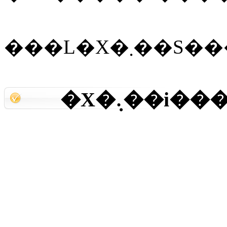
�X�܉��