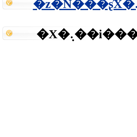
�X�܉��