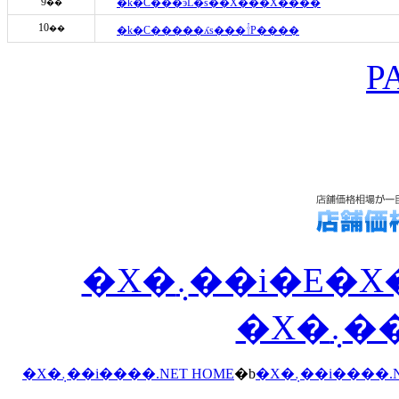
9
�k�C���эL�s��̐X���X����
��
10
��
�k�C�����ʎs���𓌂P����
P
�X�܉��i�E�X�ܑ��ꂪ��ڂŕ�����
�X
�X�܉��i����.NET HOME
�b
�X�܉��i����