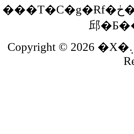
���T�C�g�Ɍf�ڂ���Ă�����E�ʐ^���𖳒f�Ōf�ځE�]�p���
Copyright © 2026 �X�܉��i����.NET. All Rights
Re