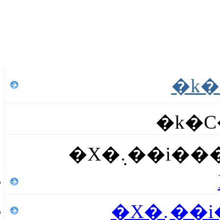
�k�C
�X�܉��i
�X�܉