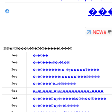
��
2026�N08���̃A�N�Z�X�����L���O
1
�k�C��
��
2
�k�C���ɒB�s�L�쒬
��
3
�k�C������s�_�y���܏��T����
��
4
�k�C������s�����l���S����
��
5
�k�C���]�ʎs�喃����
��
6
�k�C���D�y�s���������V����
��
7
��
�k�C���D�y�s����k�O�\��𓌂U����
8
�k�C���D�y�s�L����
��