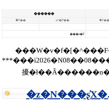
������
�ؒP��
m²�P��
�ؒP�
���z�F
���W�v�f�[�^���F
***���i2026�N08��08�
擾�ł��Ȃ������n�