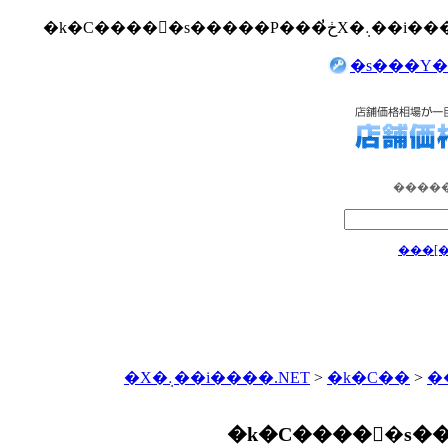
�s���Y�
�����
���[
�X�܉��i����.NET
>
�k�C��
>
�
�k�C�����َs�