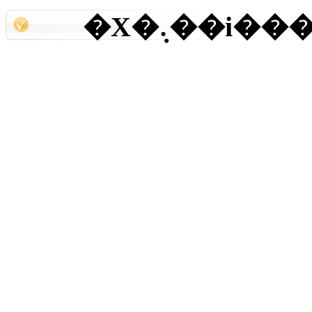
�X�܉��