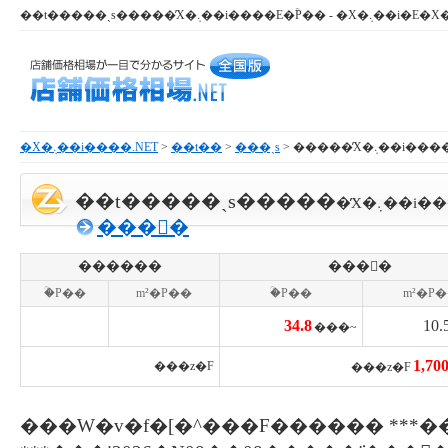
�X�܉��i����.NET
>
��t��
>
���ˎs
> �����̓X�܉��
��t�����ˎs�����
�̓X�܉��
���񓮌�
������
���񕨌�
�ؒP��
m²�P��
�ؒP��
m²�P
34.8
10.
���~
1,70
���z�F
���z�F
���W�v�f�[�^���F������ ***�