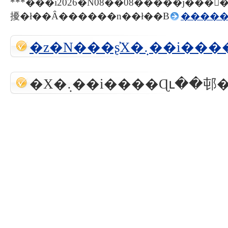
***���i2026�N08��08�����݁j���
擾�ł��Ȃ������n��ł��B
�����
�z�N���ʂ̓X�܉
�X�܉��i����Ɋւ��