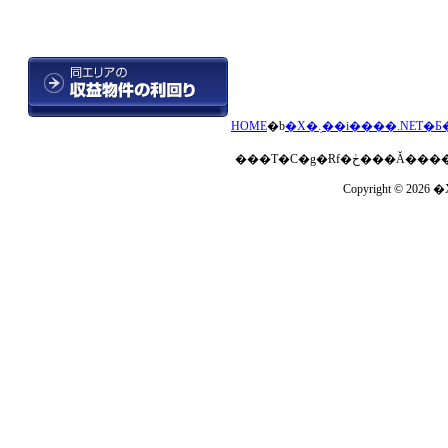
HOME
�b
�X�܉��i����.NET�Ƃ