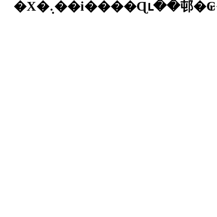
�X�܉��i����Ɋւ��邨