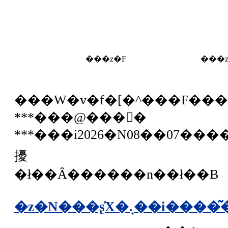
���z�F
���z
���W�v�f�[�^���F��
***���@���񕨌�
***���i2026�N08��07��
擾
�ł��Ȃ������n��ł��B
�z�N���ʂ̓X�܉��i