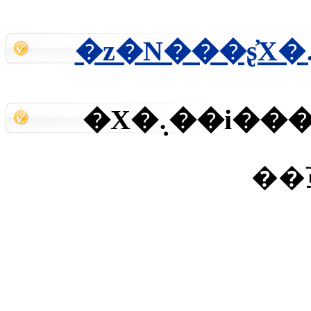
�X�܉��
��