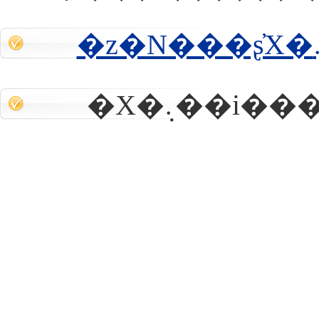
�X�܉��