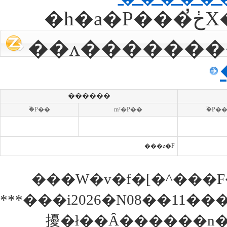
������
�ؒP��
m²�P��
�ؒP�
���z�F
���W�v�f�[�^���F
***���i2026�N08��11�
擾�ł��Ȃ������n�