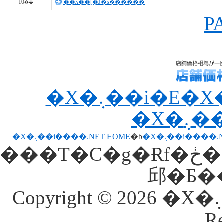
10
��ʌ��[�J�s������
��
P
�X�܉��i�E�X�ܑ��ꂪ��ڂŕ�����
�X
�X�܉��i����.NET HOME
�b
�X�܉��i����
���T�C�g�Ɍf�ڂ���Ă�����E�ʐ^���𖳒f�Ōf�ځE�]�p���
Copyright © 2026 �X�܉��i����.NET. All Rights
Re