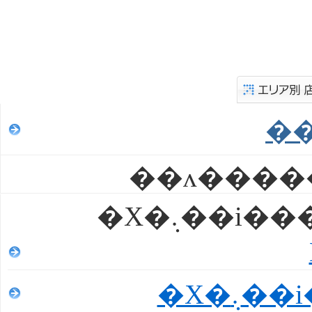
�X�܉��i
�X�܉