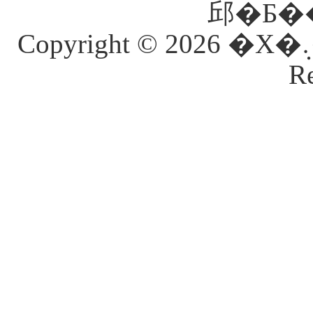
Copyright © 2026 �X�܉��i����.NET. All Rights
Re