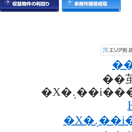
��
�X�܉��i
�X�܉